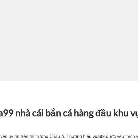
99 nhà cái bắn cá hàng đầu khu 
uyến uy tín trên thị trường Châu Á. Thương hiệu vua99 được yêu thích 