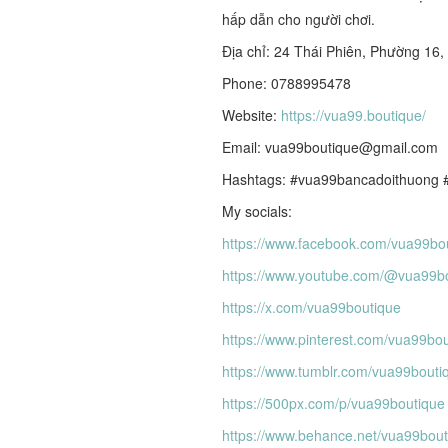
hấp dẫn cho người chơi.
Địa chỉ: 24 Thái Phiên, Phường 16
Phone: 0788995478
Website:
https://vua99.boutique/
Email: vua99boutique@gmail.com
Hashtags: #vua99bancadoithuong
My socials:
https://www.facebook.com/vua99bou
https://www.youtube.com/@vua99b
https://x.com/vua99boutique
https://www.pinterest.com/vua99bou
https://www.tumblr.com/vua99bouti
https://500px.com/p/vua99boutique
https://www.behance.net/vua99bout