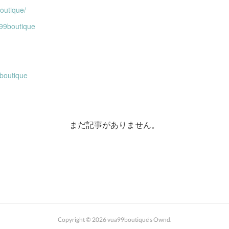
outique/
99boutique
9boutique
まだ記事がありません。
Copyright ©
2026
vua99boutique's Ownd
.