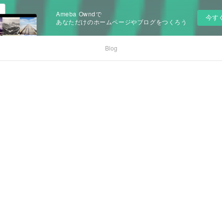
Ameba Owndで
今す
あなただけのホームページやブログをつくろう
Blog