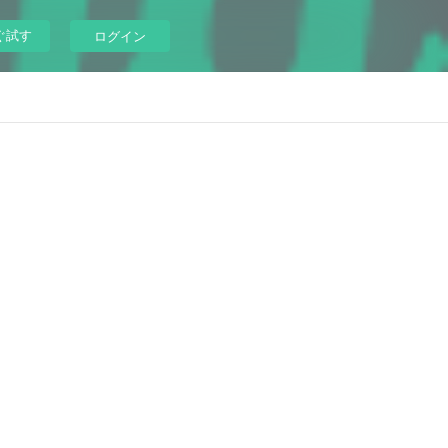
ぐ試す
ログイン